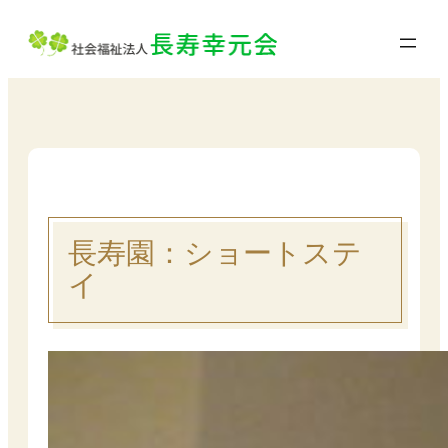
内
容
を
ス
キ
ッ
プ
長寿園：ショートステ
イ