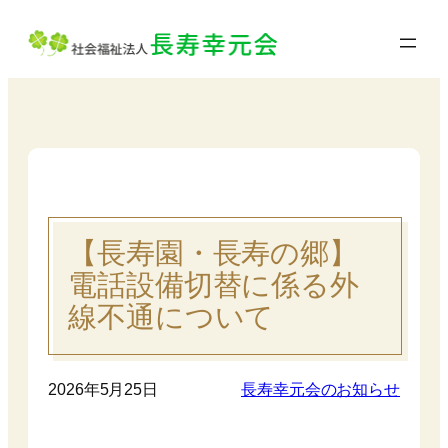
内
容
を
ス
キ
ッ
プ
【長寿園・長寿の郷】
電話設備切替に係る外
線不通について
2026年5月25日
長寿幸元会のお知らせ