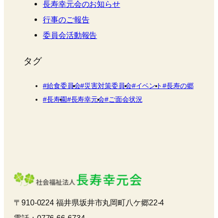
長寿幸元会のお知らせ
行事のご報告
委員会活動報告
タグ
給食委員会
災害対策委員会
イベント
長寿の郷
長寿園
長寿幸元会
ご面会状況
〒910-0224 福井県坂井市丸岡町八ケ郷22-4