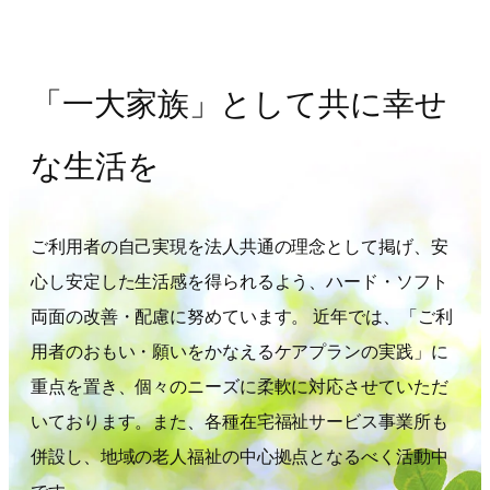
「一大家族」として共に幸せ
な生活を
ご利用者の自己実現を法人共通の理念として掲げ、安
心し安定した生活感を得られるよう、ハード・ソフト
両面の改善・配慮に努めています。 近年では、「ご利
用者のおもい・願いをかなえるケアプランの実践」に
重点を置き、個々のニーズに柔軟に対応させていただ
いております。また、各種在宅福祉サービス事業所も
併設し、地域の老人福祉の中心拠点となるべく活動中