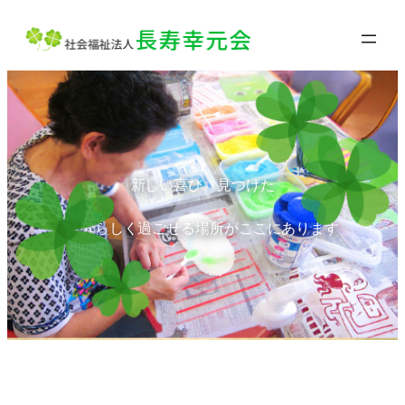
内
容
を
ス
キ
ッ
新しい喜び、見つけた
新しい喜び、見つけた
プ
自分らしく過ごせる場所がここにあります
自分らしく過ごせる場所がここにあります