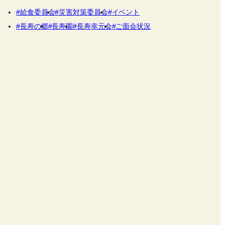
給食委員会
災害対策委員会
イベント
長寿の郷
長寿園
長寿幸元会
ご面会状況