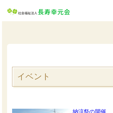
内
容
を
ス
キ
ッ
プ
イベント
納涼祭の開催