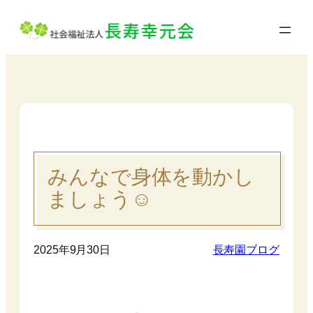
内
容
を
ス
キ
ッ
プ
みんなで身体を動かし
ましょう☺️
2025年9月30日
長寿園ブログ