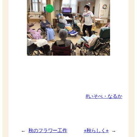
いそべ・なるか
←
秋のフラワー工作
⭐︎秋らしく⭐︎
→