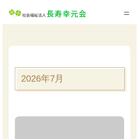
内
容
を
ス
キ
ッ
プ
2026年7月