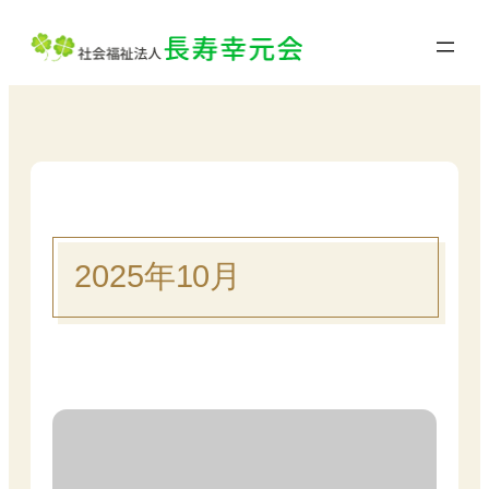
内
容
を
ス
キ
ッ
プ
2025年10月