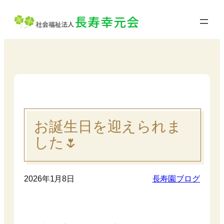
内
容
を
ス
キ
ッ
プ
お誕生日を迎えられま
した🌷
2026年1月8日
長寿園ブログ