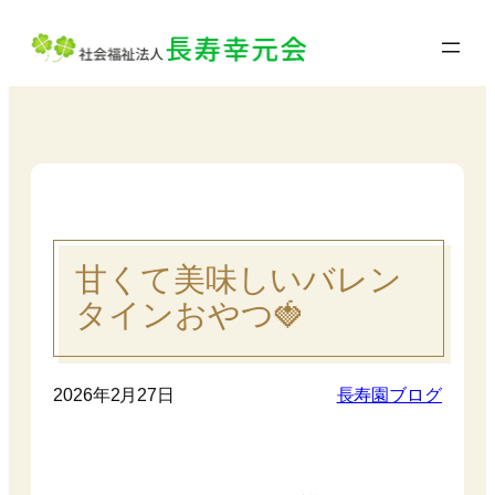
内
容
を
ス
キ
ッ
プ
甘くて美味しいバレン
タインおやつ🍓
2026年2月27日
長寿園ブログ