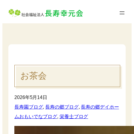
内
容
を
ス
キ
ッ
プ
お茶会
2026年5月14日
長寿園ブログ
, 
長寿の郷ブログ
, 
長寿の郷デイホー
ムおもいでなブログ
, 
栄養士ブログ