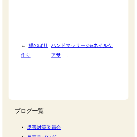
←
鯉のぼり
ハンドマッサージ&ネイルケ
作り
ア🧡
→
ブログ一覧
災害対策委員会
長寿園ブログ