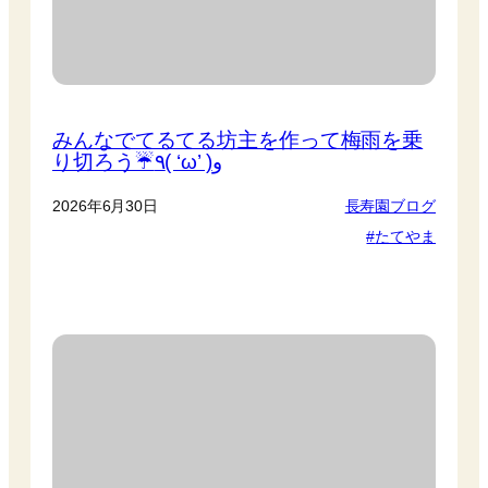
みんなでてるてる坊主を作って梅雨を乗
り切ろう☔️٩( ‘ω’ )و
2026年6月30日
長寿園ブログ
たてやま