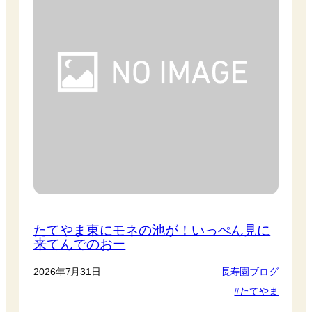
たてやま東にモネの池が！いっぺん見に
来てんでのおー
2026年7月31日
長寿園ブログ
たてやま