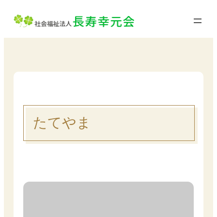
内
容
を
ス
キ
ッ
プ
たてやま