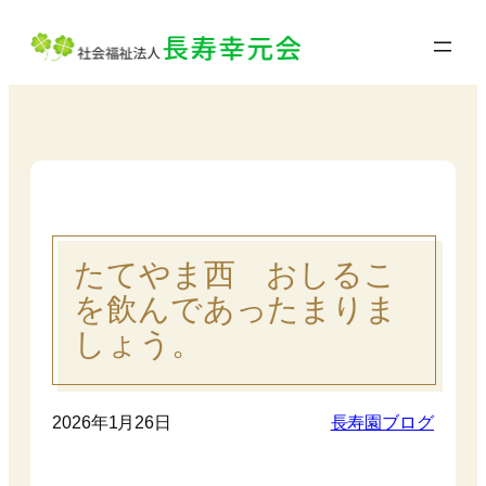
内
容
を
ス
キ
ッ
プ
たてやま西 おしるこ
を飲んであったまりま
しょう。
2026年1月26日
長寿園ブログ