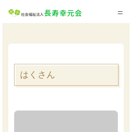
内
容
を
ス
キ
ッ
プ
はくさん