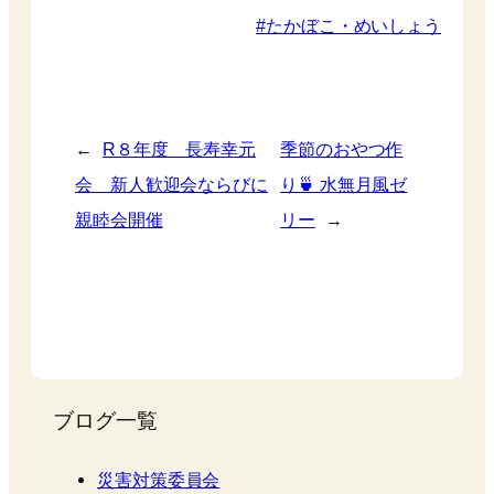
たかぼこ・めいしょう
←
R８年度 長寿幸元
季節のおやつ作
会 新人歓迎会ならびに
り🍵 水無月風ゼ
親睦会開催
リー
→
ブログ一覧
災害対策委員会