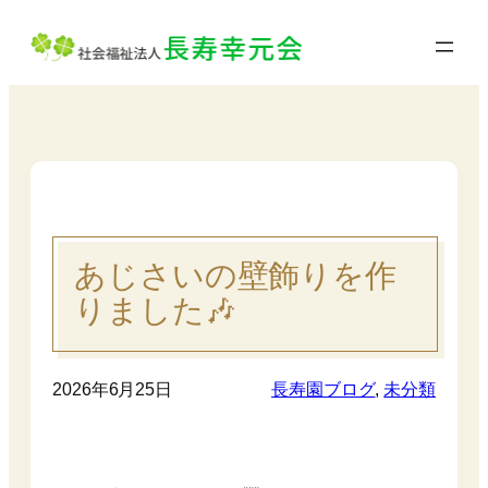
内
容
を
ス
キ
ッ
プ
あじさいの壁飾りを作
りました🎶
2026年6月25日
長寿園ブログ
, 
未分類